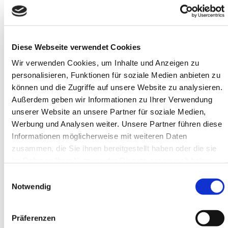
Teammitglieder antreiben und wie sie diese in Einklang mit
dem Individuum, dem Team und dem Unternehmen
bringen können, um Ziele und Visionen aller Beteiligten zu
fokussieren und gemeinschaftlich umzusetzen.
Ihre
Diese Webseite verwendet Cookies
Führungskräfte schaffen damit eigenverantwortlich ein
Wir verwenden Cookies, um Inhalte und Anzeigen zu
positives Betriebsklima
, in dem die Mitarbeitenden gesund
personalisieren, Funktionen für soziale Medien anbieten zu
und unbeschwert arbeiten können und ihren Beitrag zum
können und die Zugriffe auf unsere Website zu analysieren.
Erfolg Ihres Unternehmens leisten.
Außerdem geben wir Informationen zu Ihrer Verwendung
unserer Website an unsere Partner für soziale Medien,
Werbung und Analysen weiter. Unsere Partner führen diese
Informationen möglicherweise mit weiteren Daten
zusammen, die Sie ihnen bereitgestellt haben oder die sie
im Rahmen Ihrer Nutzung der Dienste gesammelt haben.
Einwilligungsauswahl
Notwendig
Präferenzen