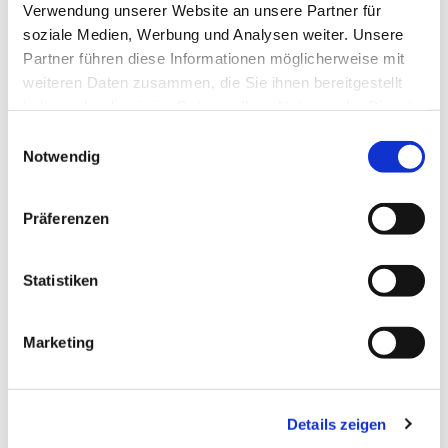
Verwendung unserer Website an unsere Partner für
soziale Medien, Werbung und Analysen weiter. Unsere
Partner führen diese Informationen möglicherweise mit
weiteren Daten zusammen, die Sie ihnen bereitgestellt
haben oder die sie im Rahmen Ihrer Nutzung der Dienste
gesammelt haben.
08/03/2022
Einwilligungsauswahl
Notwendig
10 Möglichkeiten, wie Sie Ihre
Mitarbeiter...
Präferenzen
Mehr lesen
Statistiken
Marketing
Details zeigen